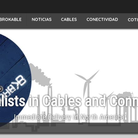
NOTICIAS
CONECTIVIDAD
BROKABLE
CABLES
COT
lists in Cables and Con
Immediate Delivery in North America