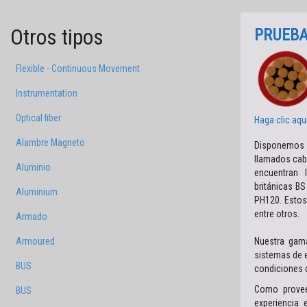
Otros tipos
PRUEBA
Flexible - Continuous Movement
Instrumentation
Optical fiber
Haga clic aqu
Alambre Magneto
Disponemos d
llamados cabl
Aluminio
encuentran
británicas B
Aluminium
PH120. Estos
entre otros.
Armado
Nuestra gama
Armoured
sistemas de 
BUS
condiciones 
Como proveed
BUS
experiencia 