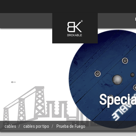
Skip
to
main
content
Specia
cables
cables por tipo
Prueba de Fuego