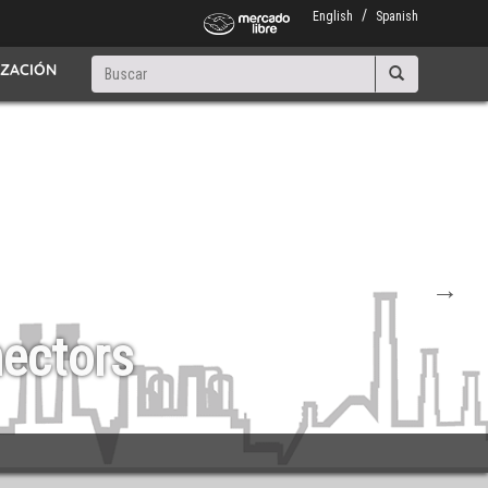
English
Spanish
Buscar
IZACIÓN
Buscar
upply solution
ications