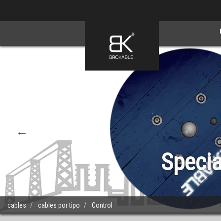
Skip
to
main
content
cables
cables por tipo
Control