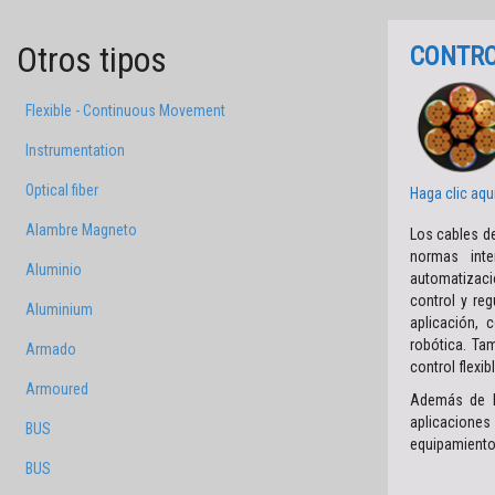
Otros tipos
CONTR
Flexible - Continuous Movement
Instrumentation
Optical fiber
Haga clic aqu
Alambre Magneto
Los cables de
normas int
Aluminio
automatizaci
control y re
Aluminium
aplicación,
robótica. Ta
Armado
control flexib
Armoured
Además de l
aplicaciones
BUS
equipamiento
BUS