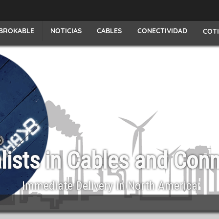
NOTICIAS
CONECTIVIDAD
BROKABLE
CABLES
COT
The optimal wiring s
For all types of appl