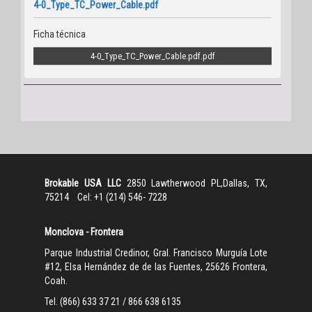
4-0_Type_TC_Power_Cable.pdf
Ficha técnica
4-0_Type_TC_Power_Cable.pdf
Brokable USA LLC
2850 Lawtherwood PL,Dallas, TX,
75214 Cel: +1 (214) 546- 7228
Monclova - Frontera
Parque Industrial Credinor, Gral. Francisco Murguía Lote
#12, Elsa Hernández de de las Fuentes, 25626 Frontera,
Coah.
Tel. (866) 633 37 21 / 866 638 6135