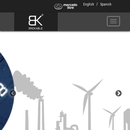
Skip
English
Spanish
to
main
content