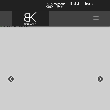
Skip
English
Spanish
to
main
content